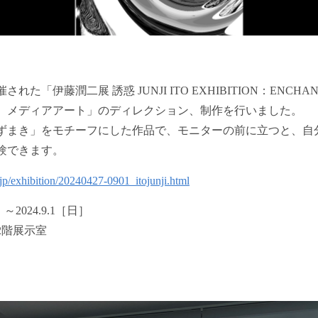
た「伊藤潤二展 誘惑 JUNJI ITO EXHIBITION：ENCH
 メディアアート」のディレクション、制作を行いました。
ずまき」をモチーフにした作品で、モニターの前に立つと、自
験できます。
jp/exhibition/20240427-0901_itojunji.html
土］～2024.9.1［日］
 2階展示室